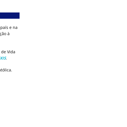
 país e na
ção à
 de Vida
XIS
.
tólica.