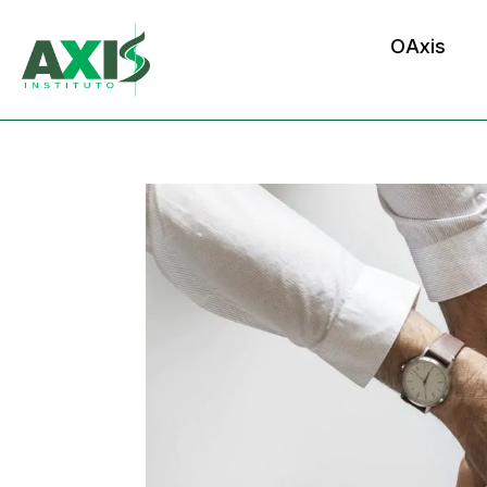
O
Axis