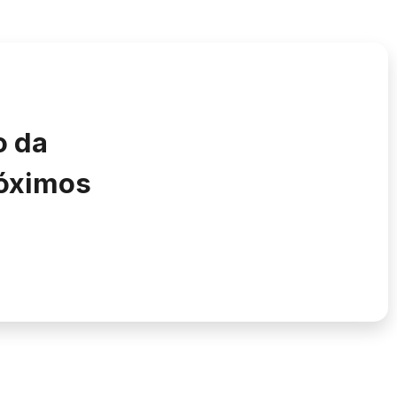
o da
róximos