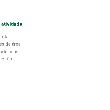
 atividade
total
des da área
dade, mas
gestão.