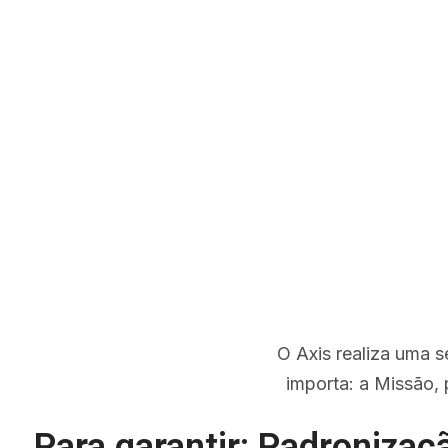
O
Axis
realiza uma sé
importa: a Missão, 
Para garantir: Padronizaçã