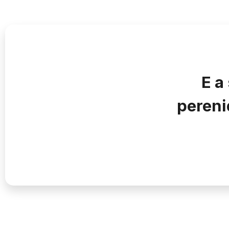
E a
pereni