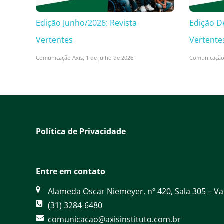
Edição Junho/2026: Revista
Edição D
Vertentes
Vertente
Comunicação Axis,
1 de julho de 2026
Comunicação
Política de Privacidade
Entre em contato
Alameda Oscar Niemeyer, nº 420, Sala 305 – V
(31) 3284-6480
comunicacao@axisinstituto.com.br