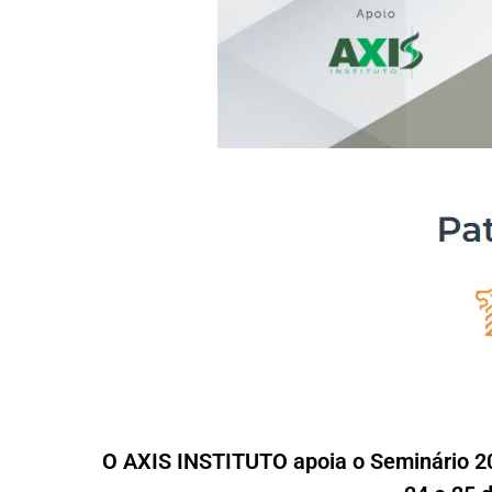
O AXIS INSTITUTO apoia o Seminário 20