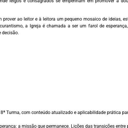
onde leigos e consagrados se empenham em promover a doutri
 prover ao leitor e à leitora um pequeno mosaico de ideias, 
curantismo, a Igreja é chamada a ser um farol de esperança,
 decisão.
 Turma, com conteúdo atualizado e aplicabilidade prática para
perança: a missão que permanece. Lições das transições entre 