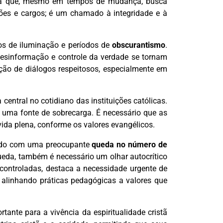
rança que, mesmo em tempos de mudança, busca
ções e cargos; é um chamado à integridade e à
ntos de iluminação e períodos de
obscurantismo
.
esinformação e controle da verdade se tornam
ção de diálogos respeitosos, especialmente em
entral no cotidiano das instituições católicas.
 uma fonte de sobrecarga. É necessário que as
vida plena, conforme os valores evangélicos.
dando com uma preocupante
queda no número de
ueda, também é necessário um olhar autocrítico
 controladas, destaca a necessidade urgente de
 alinhando práticas pedagógicas a valores que
tante para a vivência da espiritualidade cristã