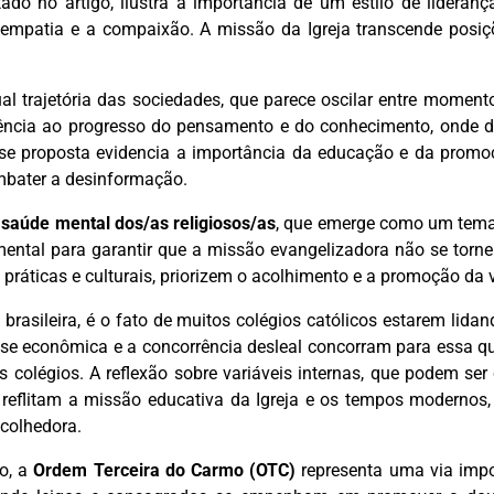
tado no artigo, ilustra a importância de um estilo de lide
 a empatia e a compaixão. A missão da Igreja transcende posi
atual trajetória das sociedades, que parece oscilar entre mome
tência ao progresso do pensamento e do conhecimento, onde d
ise proposta evidencia a importância da educação e da promo
mbater a desinformação.
a
saúde mental dos/as religiosos/as
, que emerge como um tema c
tal para garantir que a missão evangelizadora não se torne
 práticas e culturais, priorizem o acolhimento e a promoção da 
 brasileira, é o fato de muitos colégios católicos estarem li
ise econômica e a concorrência desleal concorram para essa q
s colégios. A reflexão sobre variáveis internas, que podem ser
 reflitam a missão educativa da Igreja e os tempos modernos,
colhedora.
ão, a
Ordem Terceira do Carmo (OTC)
representa uma via impor